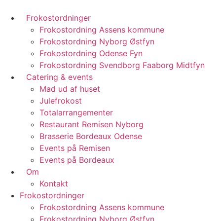
Frokostordninger
Frokostordning Assens kommune
Frokostordning Nyborg Østfyn
Frokostordning Odense Fyn
Frokostordning Svendborg Faaborg Midtfyn
Catering & events
Mad ud af huset
Julefrokost
Totalarrangementer
Restaurant Remisen Nyborg
Brasserie Bordeaux Odense
Events på Remisen
Events på Bordeaux
Om
Kontakt
Frokostordninger
Frokostordning Assens kommune
Frokostordning Nyborg Østfyn