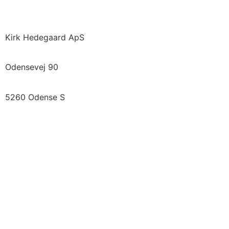
Kirk Hedegaard ApS
Odensevej 90
5260 Odense S
Vi samarbejder med
Se Fødevarestyrelsens smiley-rapporter »
Tilmeld nyhedsbrev
Betingelser