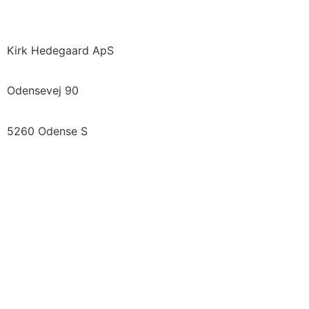
Kirk Hedegaard ApS
Odensevej 90
5260 Odense S
Vi samarbejder med
Se Fødevarestyrelsens smiley-rapporter »
Tilmeld nyhedsbrev
Betingelser