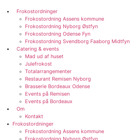
Frokostordninger
Frokostordning Assens kommune
Frokostordning Nyborg Østfyn
Frokostordning Odense Fyn
Frokostordning Svendborg Faaborg Midtfyn
Catering & events
Mad ud af huset
Julefrokost
Totalarrangementer
Restaurant Remisen Nyborg
Brasserie Bordeaux Odense
Events på Remisen
Events på Bordeaux
Om
Kontakt
Frokostordninger
Frokostordning Assens kommune
Frokostordning Nyborg Østfyn