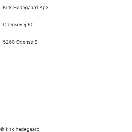
Kirk Hedegaard ApS
Odensevej 90
5260 Odense S
Vi samarbejder med
Se Fødevarestyrelsens smiley-rapporter »
Tilmeld nyhedsbrev
Betingelser
© kirk hedegaard