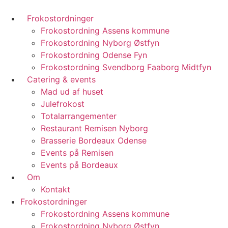
Frokostordninger
Frokostordning Assens kommune
Frokostordning Nyborg Østfyn
Frokostordning Odense Fyn
Frokostordning Svendborg Faaborg Midtfyn
Catering & events
Mad ud af huset
Julefrokost
Totalarrangementer
Restaurant Remisen Nyborg
Brasserie Bordeaux Odense
Events på Remisen
Events på Bordeaux
Om
Kontakt
Frokostordninger
Frokostordning Assens kommune
Frokostordning Nyborg Østfyn