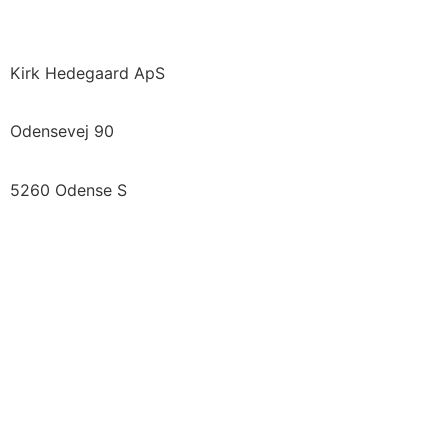
Kirk Hedegaard ApS
Odensevej 90
5260 Odense S
Vi samarbejder med
Se Fødevarestyrelsens smiley-rapporter »
Tilmeld nyhedsbrev
Betingelser