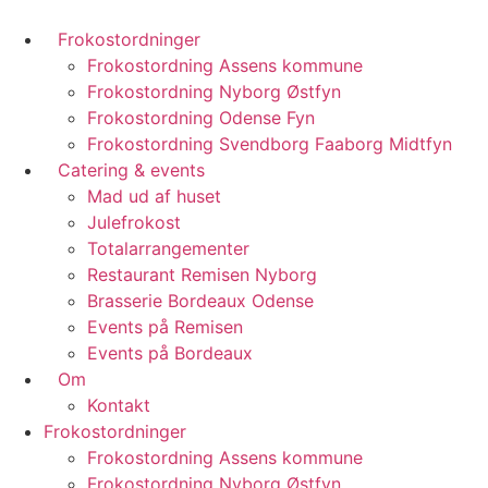
Frokostordninger
Frokostordning Assens kommune
Frokostordning Nyborg Østfyn
Frokostordning Odense Fyn
Frokostordning Svendborg Faaborg Midtfyn
Catering & events
Mad ud af huset
Julefrokost
Totalarrangementer
Restaurant Remisen Nyborg
Brasserie Bordeaux Odense
Events på Remisen
Events på Bordeaux
Om
Kontakt
Frokostordninger
Frokostordning Assens kommune
Frokostordning Nyborg Østfyn